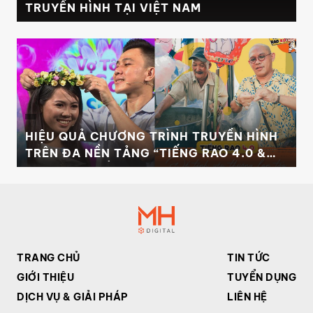
TRUYỀN HÌNH TẠI VIỆT NAM
HIỆU QUẢ CHƯƠNG TRÌNH TRUYỀN HÌNH
TRÊN ĐA NỀN TẢNG “TIẾNG RAO 4.0 &
VỢ TÔI LÀ SỐ 1”
TRANG CHỦ
TIN TỨC
GIỚI THIỆU
TUYỂN DỤNG
DỊCH VỤ & GIẢI PHÁP
LIÊN HỆ