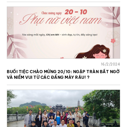
16/2/2024
BUỔI TIỆC CHÀO MỪNG 20/10: NGẬP TRÀN BẤT NGỜ
VÀ NIỀM VUI TỪ CÁC ĐẤNG MÀY RÂU! ?