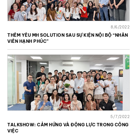
8/6/2022
THÊM YÊU MH SOLUTION SAU SỰ KIỆN NỘI BỘ “NHÂN
VIÊN HẠNH PHÚC”
5/7/2022
TALKSHOW: CẢM HỨNG VÀ ĐỘNG LỰC TRONG CÔNG
VIỆC