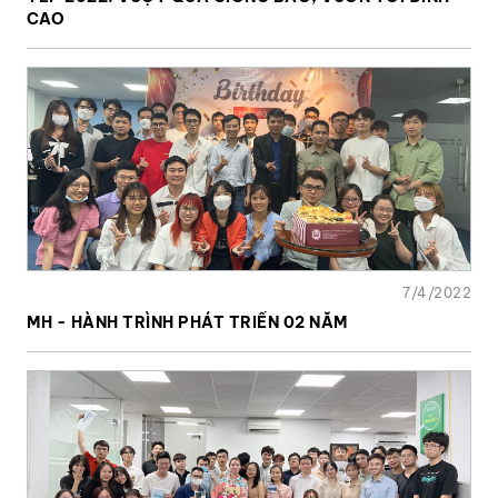
CAO
7/4/2022
MH - HÀNH TRÌNH PHÁT TRIỂN 02 NĂM