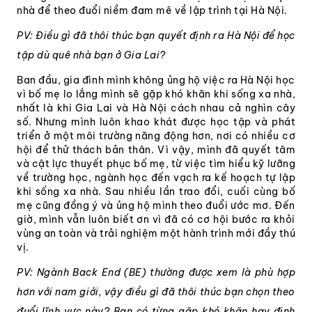
nhà để theo đuổi niềm đam mê về lập trình tại Hà Nội.
PV: Điều gì đã thôi thúc bạn quyết định ra Hà Nội để học
tập dù quê nhà bạn ở Gia Lai?
Ban đầu, gia đình mình không ủng hộ việc ra Hà Nội học
vì bố mẹ lo lắng mình sẽ gặp khó khăn khi sống xa nhà,
nhất là khi Gia Lai và Hà Nội cách nhau cả nghìn cây
số. Nhưng mình luôn khao khát được học tập và phát
triển ở một môi trường năng động hơn, nơi có nhiều cơ
hội để thử thách bản thân. Vì vậy, mình đã quyết tâm
và cật lực thuyết phục bố mẹ, từ việc tìm hiểu kỹ lưỡng
về trường học, ngành học đến vạch ra kế hoạch tự lập
khi sống xa nhà. Sau nhiều lần trao đổi, cuối cùng bố
mẹ cũng đồng ý và ủng hộ mình theo đuổi ước mơ. Đến
giờ, mình vẫn luôn biết ơn vì đã có cơ hội bước ra khỏi
vùng an toàn và trải nghiệm một hành trình mới đầy thú
vị.
PV: Ngành Back End (BE) thường được xem là phù hợp
hơn với nam giới, vậy điều gì đã thôi thúc bạn chọn theo
đuổi lĩnh vực này? Bạn có từng gặp khó khăn hay định