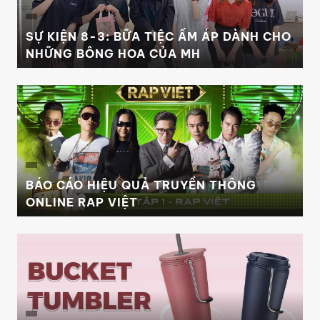
SỰ KIỆN 8-3: BỮA TIỆC ẤM ÁP DÀNH CHO
NHỮNG BÔNG HOA CỦA MH
BÁO CÁO HIỆU QUẢ TRUYỀN THÔNG
ONLINE RAP VIỆT