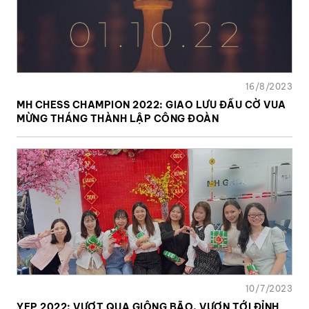
16/8/2023
MH CHESS CHAMPION 2022: GIAO LƯU ĐẤU CỜ VUA
MỪNG THÁNG THÀNH LẬP CÔNG ĐOÀN
10/7/2023
YEP 2022: VƯỢT QUA GIÔNG BÃO, VƯƠN TỚI ĐỈNH