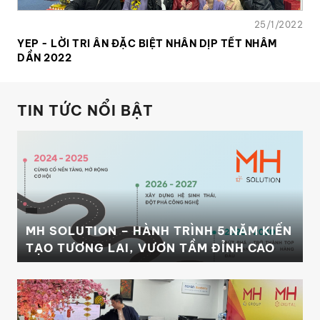
25/1/2022
YEP - LỜI TRI ÂN ĐẶC BIỆT NHÂN DỊP TẾT NHÂM
DẦN 2022
TIN TỨC NỔI BẬT
MH SOLUTION – HÀNH TRÌNH 5 NĂM KIẾN
TẠO TƯƠNG LAI, VƯƠN TẦM ĐỈNH CAO