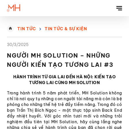
TIN TỨC
TIN TỨC & SỰ KIỆN
30/3/2025
NGƯỜI MH SOLUTION – NHỮNG
Nền Tảng Phân Tích Dữ Liệu (versatica Data Mining
NGƯỜI KIẾN TẠO TƯƠNG LAI #3
Platform)
HÀNH TRÌNH TỪ GIA LAI ĐẾN HÀ NỘI: KIẾN TẠO
Mạng Quảng Cáo (ai Ad Network)
TƯƠNG LAI CÙNG MH SOLUTION
Mạng Xã Hội Ngành (vertical Social Network)
Trong hành trình 5 năm phát triển, MH Solution không
chỉ là nơi quy tụ những con người tài năng mà còn là bệ
Giám Sát Truyền Thông Mạng Xã Hội (social Listening)
phóng cho những thế hệ trẻ đầy tiềm năng. Trong đó có
bạn Trần Thị Bích Ngọc - một thực tập sinh Back End
đầy nhiệt huyết. Với góc nhìn tươi mới và những trải
nghiệm đầu tiên tại MH Solution, hãy cùng lắng nghe
những chia sẻ về hành trình của bạn đã chọn rời quê