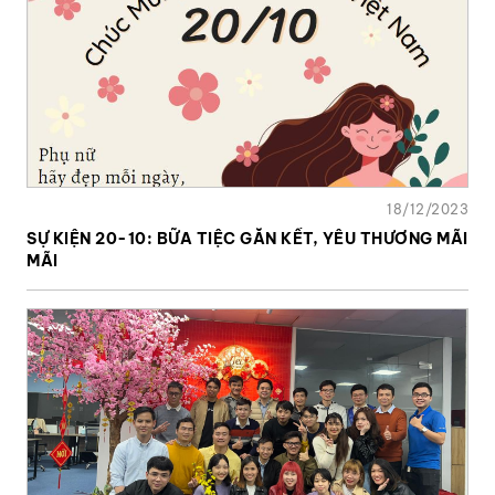
18/12/2023
SỰ KIỆN 20-10: BỮA TIỆC GẮN KẾT, YÊU THƯƠNG MÃI
MÃI