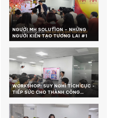
NGƯỜI MH SOLUTION – NHỮNG
NGƯỜI KIẾN TẠO TƯƠNG LAI #1
WORKSHOP: SUY NGHĨ TÍCH CỰC -
TIẾP SỨC CHO THÀNH CÔNG
TRONG CÔNG VIỆC