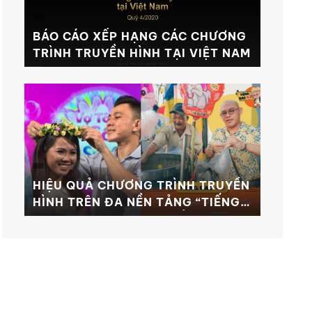
BÁO CÁO XẾP HẠNG CÁC CHƯƠNG
TRÌNH TRUYỀN HÌNH TẠI VIỆT NAM
HIỆU QUẢ CHƯƠNG TRÌNH TRUYỀN
HÌNH TRÊN ĐA NỀN TẢNG “TIẾNG
RAO 4.0 & VỢ TÔI LÀ SỐ 1”