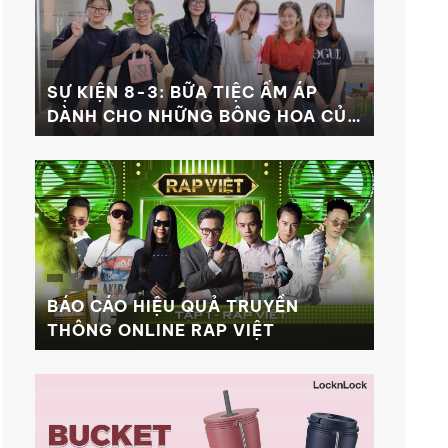
SỰ KIỆN 8-3: BỮA TIỆC ẤM ÁP
DÀNH CHO NHỮNG BÔNG HOA CỦA
MH
BÁO CÁO HIỆU QUẢ TRUYỀN
THÔNG ONLINE RAP VIỆT