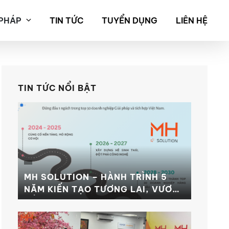
 PHÁP
TIN TỨC
TUYỂN DỤNG
LIÊN HỆ
TIN TỨC NỔI BẬT
MH SOLUTION – HÀNH TRÌNH 5
NĂM KIẾN TẠO TƯƠNG LAI, VƯƠN
TẦM ĐỈNH CAO