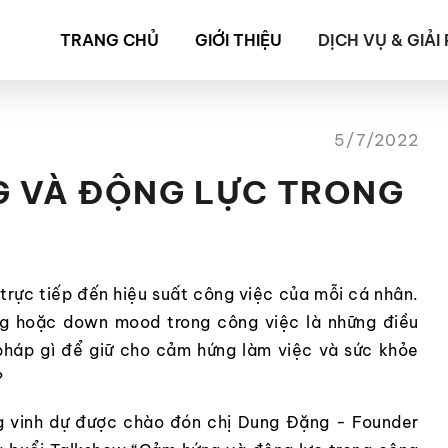
TRANG CHỦ
GIỚI THIỆU
DỊCH VỤ & GIẢI
5/7/2022
 VÀ ĐỘNG LỰC TRONG
trực tiếp đến hiệu suất công việc của mỗi cá nhân.
g hoặc down mood trong công việc là những điều
 pháp gì để giữ cho cảm hứng làm việc và sức khỏe
?
g vinh dự được chào đón chị Dung Đặng - Founder