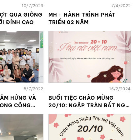
10/7/2023
7/4/2022
ƯỢT QUA GIÔNG
MH - HÀNH TRÌNH PHÁT
ỚI ĐỈNH CAO
TRIỂN 02 NĂM
5/7/2022
16/2/2024
CẢM HỨNG VÀ
BUỔI TIỆC CHÀO MỪNG
RONG CÔNG
20/10: NGẬP TRÀN BẤT NGỜ
VÀ NIỀM VUI TỪ CÁC ĐẤNG
MÀY RÂU! ?