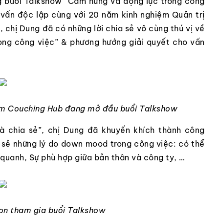
g buổi Talkshow “Cảm hứng và động lực trong công
 vấn độc lập cùng với 20 năm kinh nghiệm Quản trị
chị Dung đã có những lời chia sẻ vô cùng thú vị về
ong công việc” & phương hướng giải quyết cho vấn
nam Couching Hub đang mở đầu buổi Talkshow
và chia sẻ”, chị Dung đã khuyến khích thành công
a sẻ những lý do down mood trong công việc: có thể
quanh, Sự phù hợp giữa bản thân và công ty, …
ion tham gia buổi Talkshow