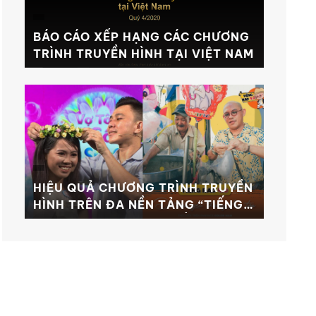
BÁO CÁO XẾP HẠNG CÁC CHƯƠNG
TRÌNH TRUYỀN HÌNH TẠI VIỆT NAM
HIỆU QUẢ CHƯƠNG TRÌNH TRUYỀN
HÌNH TRÊN ĐA NỀN TẢNG “TIẾNG
RAO 4.0 & VỢ TÔI LÀ SỐ 1”