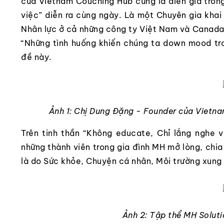
của Vietnam Couching Hub cũng là diễn giả tron
việc” diễn ra cùng ngày. Là một Chuyên gia khai
Nhân lực ở cả những công ty Việt Nam và Canada, 
“Những tình huống khiến chúng ta down mood tr
đề này.
Ảnh 1: Chị Dung Đặng - Founder của Viet
Trên tinh thần “Không educate, Chỉ lắng nghe 
những thành viên trong gia đình MH mở lòng, chi
là do Sức khỏe, Chuyện cá nhân, Môi trường xung 
Ảnh 2: Tập thể MH Solut