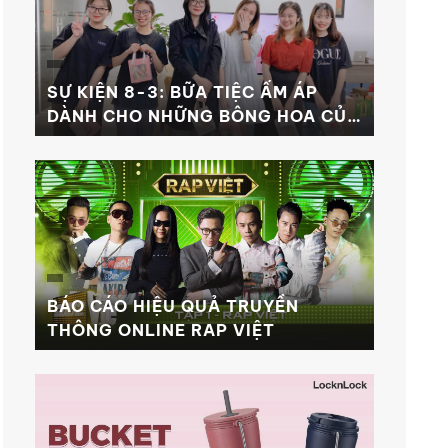
SỰ KIỆN 8-3: BỮA TIỆC ẤM ÁP
DÀNH CHO NHỮNG BÔNG HOA CỦA
MH
BÁO CÁO HIỆU QUẢ TRUYỀN
THÔNG ONLINE RAP VIỆT