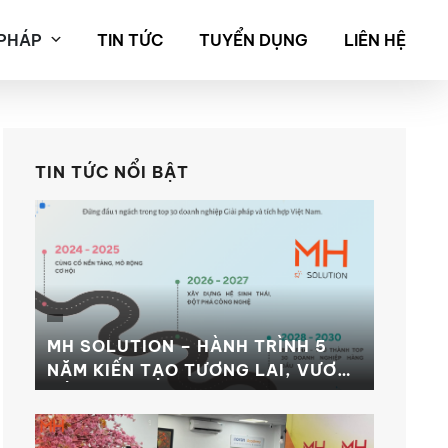
 PHÁP
TIN TỨC
TUYỂN DỤNG
LIÊN HỆ
TIN TỨC NỔI BẬT
MH SOLUTION – HÀNH TRÌNH 5
NĂM KIẾN TẠO TƯƠNG LAI, VƯƠN
TẦM ĐỈNH CAO