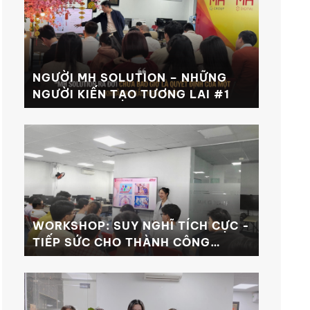
NGƯỜI MH SOLUTION – NHỮNG
NGƯỜI KIẾN TẠO TƯƠNG LAI #1
WORKSHOP: SUY NGHĨ TÍCH CỰC -
TIẾP SỨC CHO THÀNH CÔNG
TRONG CÔNG VIỆC