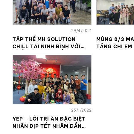
29/4/2021
TẬP THỂ MH SOLUTION
MÙNG 8/3 M
CHILL TẠI NINH BÌNH VỚI
TẶNG CHỊ EM
BUỔI DÃ NGOẠI TỔNG KẾT
QUÝ I
25/1/2022
YEP - LỜI TRI ÂN ĐẶC BIỆT
NHÂN DỊP TẾT NHÂM DẦN
2022