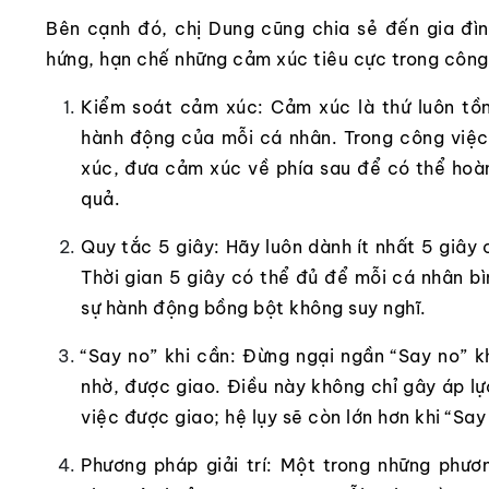
Bên cạnh đó, chị Dung cũng chia sẻ đến gia đì
hứng, hạn chế những cảm xúc tiêu cực trong công
Kiểm soát cảm xúc: Cảm xúc là thứ luôn tồn
hành động của mỗi cá nhân. Trong công việ
xúc, đưa cảm xúc về phía sau để có thể hoà
quả.
Quy tắc 5 giây: Hãy luôn dành ít nhất 5 giây 
Thời gian 5 giây có thể đủ để mỗi cá nhân bì
sự hành động bồng bột không suy nghĩ.
“Say no” khi cần: Đừng ngại ngần “Say no” 
nhờ, được giao. Điều này không chỉ gây áp 
việc được giao; hệ lụy sẽ còn lớn hơn khi “Say
Phương pháp giải trí: Một trong những phươn