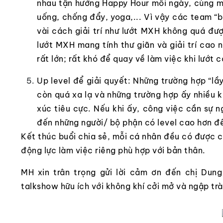
nhau tận hưởng Happy Hour mỗi ngày, cùng mọ
uống, chống đẩy, yoga,... Vì vậy các team “bá
vài cách giải trí như lướt MXH không quá đ
lướt MXH mang tính thư giãn và giải trí ca
rất lớn; rất khó để quay về làm việc khi lướ
Up level để giải quyết: Những trường hợp “lầ
còn quá xa lạ và những trường hợp ấy nhiều
xúc tiêu cực. Nếu khi ấy, công việc cần sự 
đến những người/ bộ phận có level cao hơn để
Kết thúc buổi chia sẻ, mỗi cá nhân đều có được
động lực làm việc riêng phù hợp với bản thân.
MH xin trân trọng gửi lời cảm ơn đến chị Dun
talkshow hữu ích với không khí cởi mở và ngập trà