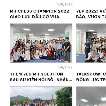
16/8/2023
MH CHESS CHAMPION 2022:
YEP 2022: V
GIAO LƯU ĐẤU CỜ VUA
BÃO, VƯƠN T
MỪNG THÁNG THÀNH LẬP
CÔNG ĐOÀN
8/6/2022
THÊM YÊU MH SOLUTION
TALKSHOW: 
SAU SỰ KIỆN NỘI BỘ “NHÂN
ĐỘNG LỰC T
VIÊN HẠNH PHÚC”
VIỆC