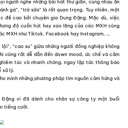
i người nghe những bài hát thư giãn, cùng nhau ăn
nh gà”, “trà sữa” là rất quan trọng. Tuy nhiên, một
ược đề cao bởi chuyên gia Dung Đặng. Mặc dù, việc
o nhưng độ cuốn hút hay xao lãng của các MXH cũng
t các MXH như Tiktok, Facebook hay Instagram, …
y lội”, “cao su” giữa những người đồng nghiệp không
 khi cũng rất dễ dẫn đến down mood, ức chế và cảm
nghiêm túc và nhanh chóng, ngay lập tức thông báo
 xử lý.
 cho mình những phương pháp tìm nguồn cảm hứng và
g Đặng vì đã dành cho nhân sự công ty một buổi
n tiếng cười.